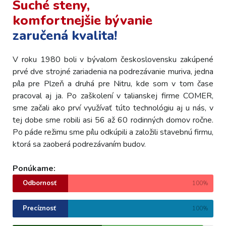
Suché steny,
komfortnejšie bývanie
zaručená kvalita!
V roku 1980 boli v bývalom československu zakúpené
prvé dve strojné zariadenia na podrezávanie muriva, jedna
píla pre Plzeň a druhá pre Nitru, kde som v tom čase
pracoval aj ja. Po zaškolení v talianskej firme COMER,
sme začali ako prví využívať túto technológiu aj u nás, v
tej dobe sme robili asi 56 až 60 rodinných domov ročne.
Po páde režimu sme pílu odkúpili a založili stavebnú firmu,
ktorá sa zaoberá podrezávaním budov.
Ponúkame:
Odbornosť
100%
Precíznosť
100%