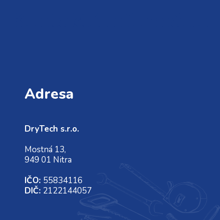
Kontakté informácie
Adresa
DryTech s.r.o.
Mostná 13,
949 01 Nitra
IČO:
55834116
DIČ:
2122144057