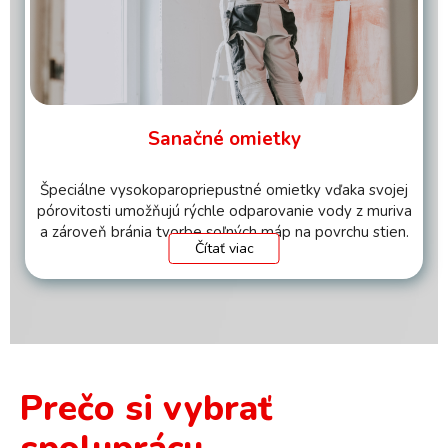
Sanačné omietky
Špeciálne vysokoparopriepustné omietky vďaka svojej
pórovitosti umožňujú rýchle odparovanie vody z muriva
a zároveň bránia tvorbe soľných máp na povrchu stien.
Čítať viac
Prečo si vybrať