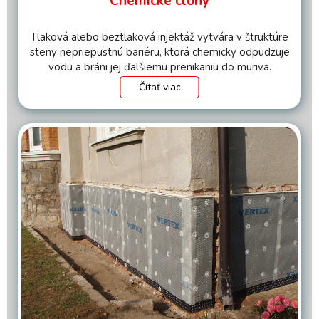
Chemické clony
Tlaková alebo beztlaková injektáž vytvára v štruktúre
steny nepriepustnú bariéru, ktorá chemicky odpudzuje
vodu a bráni jej ďalšiemu prenikaniu do muriva.
Čítať viac