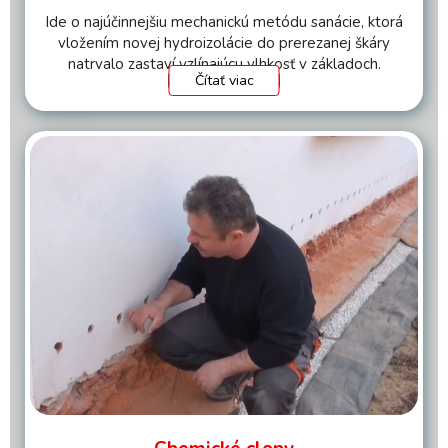
Ide o najúčinnejšiu mechanickú metódu sanácie, ktorá
vložením novej hydroizolácie do prerezanej škáry
natrvalo zastaví vzlínajúcu vlhkosť v základoch.
Čítať viac