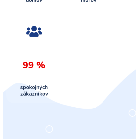
domov
múrov
99
%
spokojných
zákazníkov