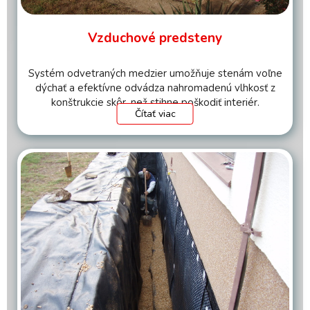
Vzduchové predsteny
Systém odvetraných medzier umožňuje stenám voľne
dýchať a efektívne odvádza nahromadenú vlhkosť z
konštrukcie skôr, než stihne poškodiť interiér.
Čítať viac