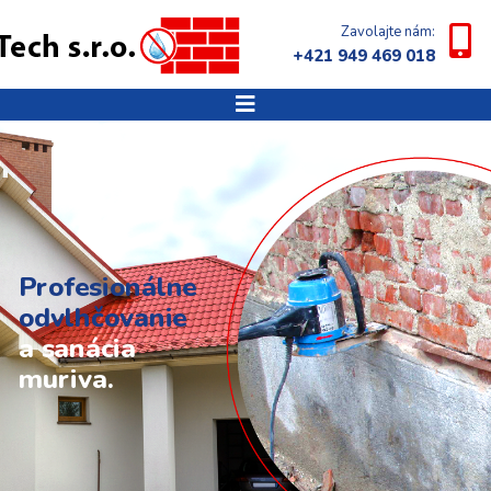
Zavolajte nám:
+421 949 469 018
Profesionálne
odvlhčovanie
a sanácia
muriva.